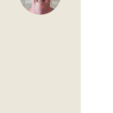
האיש שמאחורי הסטודיו
היי, אני יואב חורש , בן 50 נשוי לענת ואבא
לעלמה ונועם, מתגורר ברמת-השרון,
חובב: טבע, בעלי חיים, תרבויות אקזוטיות,
טיולים בעולם, ים, בישול איכותי, אוכל וספורט.
אני מתמחה בהכנה לבחינה הפסיכומטרית
ובחינות כניסה אחרות לאוניברסיטאות בעולם
(SAT, GMAT). במשך 27 השנים בהן אני עוסק
בתחום (בארץ ובחו"ל), ליוויתי בהצלחה גדולה
כמה אלפי תלמידים ב'ים הסוער' של הבחינה
הפסיכומטרית ובחינות אחרות ואפשרתי להם
לבחור קריירה כרצונם.
לאורך השנים התעמקתי בכל ההיבטים של
הבחינה הפסיכומטרית ויצרתי אוסף של כלים,