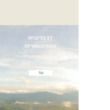
תובנות, גישות אופטימליות, כלים פסיכולוגיים ,
דרכים לניהול נכון של פוקוס ועוד, שמביאים
את תלמידי 'הסטודיו לפסיכומטרי' למקסימום
האפשרי שלהם, ולפעמים אף מעבר לכך...
11 הדיברות
הפסיכומטריות
לא תתנפל, לא תשלוף,
לא ״תישאב״ ולא תדלג
עוד